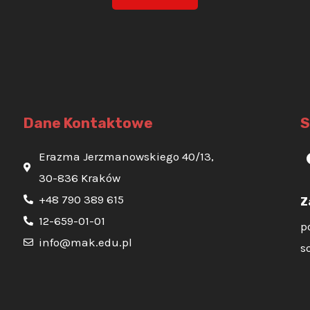
Dane Kontaktowe
S
Erazma Jerzmanowskiego 40/13,
30-836 Kraków
+48 790 389 615
Z
12-659-01-01
p
info@mak.edu.pl
s