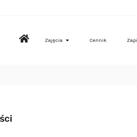
Zajęcia
Cennik
Zap
ści