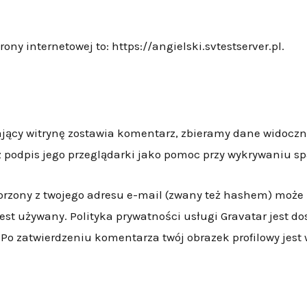
rony internetowej to: https://angielski.svtestserver.pl.
ający witrynę zostawia komentarz, zbieramy dane widocz
az podpis jego przeglądarki jako pomoc przy wykrywaniu s
zony z twojego adresu e-mail (zwany też hashem) może z
jest używany. Polityka prywatności usługi Gravatar jest d
 Po zatwierdzeniu komentarza twój obrazek profilowy jest